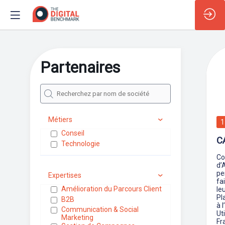
Partenaires
Métiers
1
Conseil
C
Technologie
Co
d’
pe
Expertises
fa
Amélioration du Parcours Client
le
Pl
B2B
à 
Communication & Social
Ut
Marketing
Fr